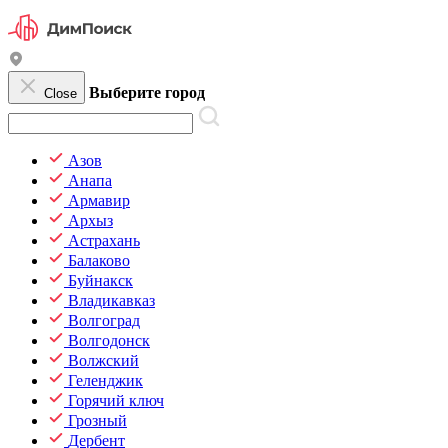
Выберите город
Close
Азов
Анапа
Армавир
Архыз
Астрахань
Балаково
Буйнакск
Владикавказ
Волгоград
Волгодонск
Волжский
Геленджик
Горячий ключ
Грозный
Дербент