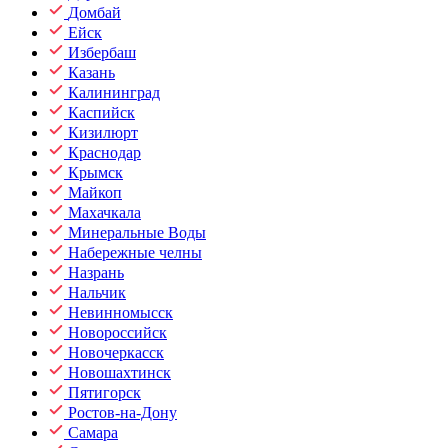
Домбай
Ейск
Избербаш
Казань
Калининград
Каспийск
Кизилюрт
Краснодар
Крымск
Майкоп
Махачкала
Минеральные Воды
Набережные челны
Назрань
Нальчик
Невинномысск
Новороссийск
Новочеркасск
Новошахтинск
Пятигорск
Ростов-на-Дону
Самара