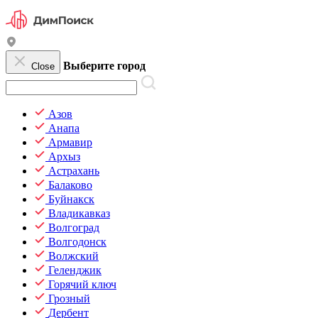
Выберите город
Close
Азов
Анапа
Армавир
Архыз
Астрахань
Балаково
Буйнакск
Владикавказ
Волгоград
Волгодонск
Волжский
Геленджик
Горячий ключ
Грозный
Дербент