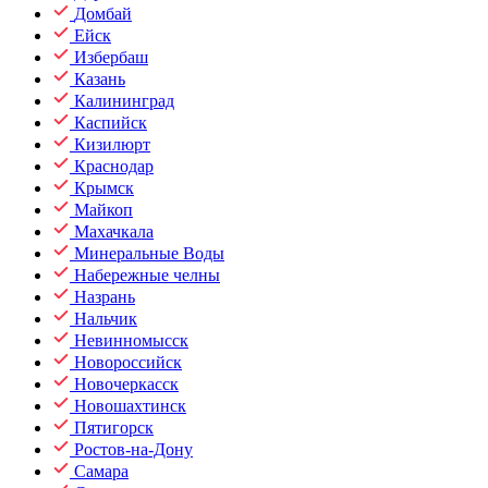
Домбай
Ейск
Избербаш
Казань
Калининград
Каспийск
Кизилюрт
Краснодар
Крымск
Майкоп
Махачкала
Минеральные Воды
Набережные челны
Назрань
Нальчик
Невинномысск
Новороссийск
Новочеркасск
Новошахтинск
Пятигорск
Ростов-на-Дону
Самара