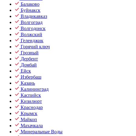
Балаково
Буйнакск
Владикавказ
Волгоград
Волгодонск
Волжский
Геленджик
Горячий ключ
Грозный
Дербент
Домбай
Ейск
Избербаш
Казань
Калининград
Каспийск
Кизилюрт
Краснодар
Крымск
Майкоп
Махачкала
Минеральные Воды