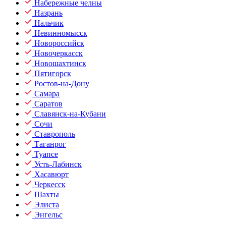
Набережные челны
Назрань
Нальчик
Невинномысск
Новороссийск
Новочеркасск
Новошахтинск
Пятигорск
Ростов-на-Дону
Самара
Саратов
Славянск-на-Кубани
Сочи
Ставрополь
Таганрог
Туапсе
Усть-Лабинск
Хасавюрт
Черкесск
Шахты
Элиста
Энгельс