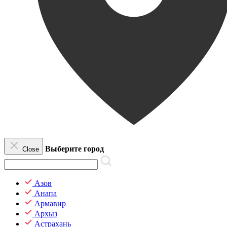
Выберите город
Close
Азов
Анапа
Армавир
Архыз
Астрахань