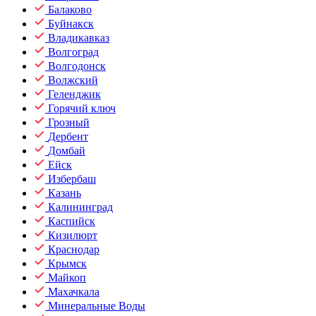
Балаково
Буйнакск
Владикавказ
Волгоград
Волгодонск
Волжский
Геленджик
Горячий ключ
Грозный
Дербент
Домбай
Ейск
Избербаш
Казань
Калининград
Каспийск
Кизилюрт
Краснодар
Крымск
Майкоп
Махачкала
Минеральные Воды