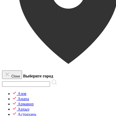
Выберите город
Close
Азов
Анапа
Армавир
Архыз
Астрахань