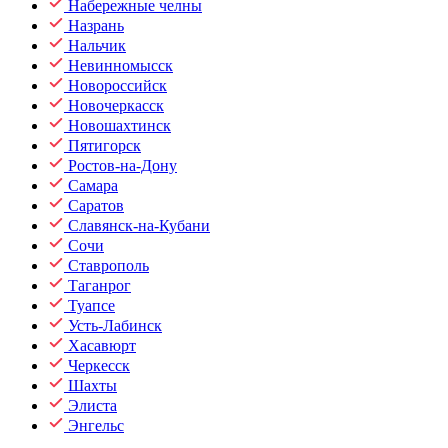
Набережные челны
Назрань
Нальчик
Невинномысск
Новороссийск
Новочеркасск
Новошахтинск
Пятигорск
Ростов-на-Дону
Самара
Саратов
Славянск-на-Кубани
Сочи
Ставрополь
Таганрог
Туапсе
Усть-Лабинск
Хасавюрт
Черкесск
Шахты
Элиста
Энгельс