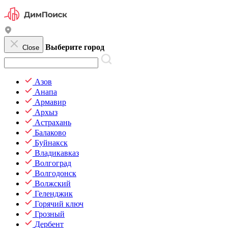
Выберите город
Close
Азов
Анапа
Армавир
Архыз
Астрахань
Балаково
Буйнакск
Владикавказ
Волгоград
Волгодонск
Волжский
Геленджик
Горячий ключ
Грозный
Дербент