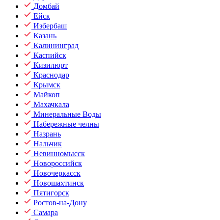
Домбай
Ейск
Избербаш
Казань
Калининград
Каспийск
Кизилюрт
Краснодар
Крымск
Майкоп
Махачкала
Минеральные Воды
Набережные челны
Назрань
Нальчик
Невинномысск
Новороссийск
Новочеркасск
Новошахтинск
Пятигорск
Ростов-на-Дону
Самара