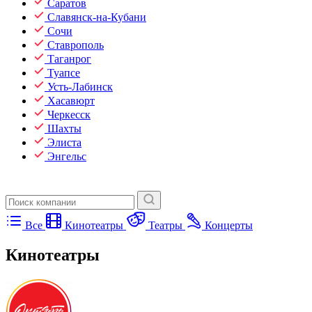
Саратов
Славянск-на-Кубани
Сочи
Ставрополь
Таганрог
Туапсе
Усть-Лабинск
Хасавюрт
Черкесск
Шахты
Элиста
Энгельс
Все
Кинотеатры
Театры
Концерты
Кинотеатры