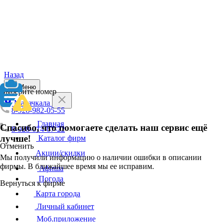
Назад
Меню
Выберите номер
Махачкала
8-928-982-05-55
Главная
Спасибо, что помогаете сделать наш сервис ещё
8-928-014-67-22
лучше!
Каталог фирм
Отменить
Акции/скидки
Мы получили информацию о наличии ошибки в описании
фирмы. В ближайшее время мы ее исправим.
Афиша
Погода
Вернуться к фирме
Карта города
Личный кабинет
Моб.приложение