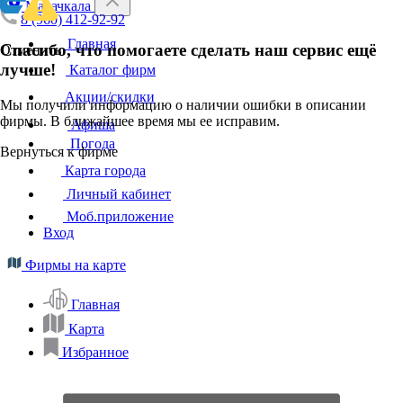
Махачкала
8 (960) 412-92-92
Главная
Спасибо, что помогаете сделать наш сервис ещё
Отменить
лучше!
Каталог фирм
Акции/скидки
Мы получили информацию о наличии ошибки в описании
фирмы. В ближайшее время мы ее исправим.
Афиша
Погода
Вернуться к фирме
Карта города
Личный кабинет
Моб.приложение
Вход
Фирмы на карте
Главная
Карта
Избранное