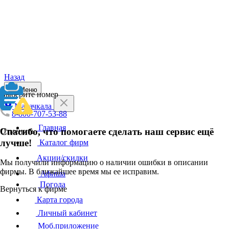
Назад
Меню
Выберите номер
Махачкала
8-800-707-53-88
Главная
Спасибо, что помогаете сделать наш сервис ещё
Отменить
лучше!
Каталог фирм
Акции/скидки
Мы получили информацию о наличии ошибки в описании
фирмы. В ближайшее время мы ее исправим.
Афиша
Погода
Вернуться к фирме
Карта города
Личный кабинет
Моб.приложение