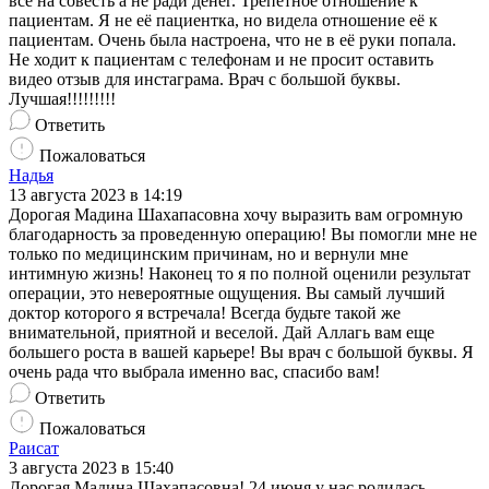
всё на совесть а не ради денег. Трепетное отношение к
пациентам. Я не её пациентка, но видела отношение её к
пациентам. Очень была настроена, что не в её руки попала.
Не ходит к пациентам с телефонам и не просит оставить
видео отзыв для инстаграма. Врач с большой буквы.
Лучшая!!!!!!!!!
Ответить
Пожаловаться
Надья
13 августа 2023 в 14:19
Дорогая Мадина Шахапасовна хочу выразить вам огромную
благодарность за проведенную операцию! Вы помогли мне не
только по медицинским причинам, но и вернули мне
интимную жизнь! Наконец то я по полной оценили результат
операции, это невероятные ощущения. Вы самый лучший
доктор которого я встречала! Всегда будьте такой же
внимательной, приятной и веселой. Дай Аллагь вам еще
большего роста в вашей карьере! Вы врач с большой буквы. Я
очень рада что выбрала именно вас, спасибо вам!
Ответить
Пожаловаться
Раисат
3 августа 2023 в 15:40
Дорогая Мадина Шахапасовна! 24 июня у нас родилась