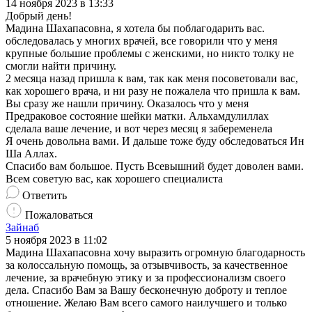
14 ноября 2023 в 13:33
Добрый день!
Мадина Шахапасовна, я хотела бы поблагодарить вас.
обследовалась у многих врачей, все говорили что у меня
крупные большие проблемы с женскими, но никто толку не
смогли найти причину.
2 месяца назад пришла к вам, так как меня посоветовали вас,
как хорошего врача, и ни разу не пожалела что пришла к вам.
Вы сразу же нашли причину. Оказалось что у меня
Предраковое состояние шейки матки. Альхамдулиллах
сделала ваше лечение, и вот через месяц я забеременела
Я очень довольна вами. И дальше тоже буду обследоваться Ин
Ша Аллах.
Спасибо вам большое. Пусть Всевышний будет доволен вами.
Всем советую вас, как хорошего специалиста
Ответить
Пожаловаться
Зайнаб
5 ноября 2023 в 11:02
Мадина Шахапасовна хочу выразить огромную благодарность
за колоссальную помощь, за отзывчивость, за качественное
лечение, за врачебную этику и за профессионализм своего
дела. Спасибо Вам за Вашу бесконечную доброту и теплое
отношение. Желаю Вам всего самого наилучшего и только