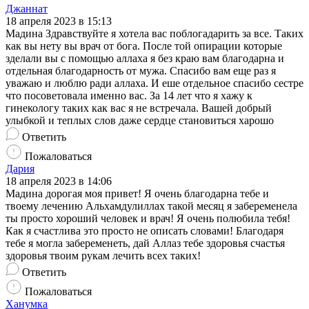
Джаннат
18 апреля 2023 в 15:13
Мадина Здравствуйте я хотела вас поблогадарить за все. Таких
как вы нету вы врач от бога. После той опирации которые
зделали вы с помощью аллаха я без краю вам благодарна и
отдельная благодарность от мужа. Спасибо вам еще раз я
уважаю и люблю ради аллаха. И еше отдельное спасибо сестре
что посоветовала именно вас. За 14 лет что я хажу к
гинекологу таких как вас я не встречала. Вашей добрый
улыбкой и теплых слов даже сердце становиться харошо
Ответить
Пожаловаться
Дария
18 апреля 2023 в 14:06
Мадина дорогая моя привет! Я очень благодарна тебе и
твоему лечению Альхамдулиллах такой месяц я забеременела
ты просто хороший человек и врач! Я очень полюбила тебя!
Как я счастлива это просто не описать словами! Благодаря
тебе я могла забеременеть, дай Аллаз тебе здоровья счастья
здоровья твоим рукам лечить всех таких!
Ответить
Пожаловаться
Ханумка