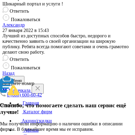
Шикарный портал и услуги !
Ответить
Пожаловаться
Александр
27 января 2022 в 15:43
Лучший из доступных способов быстро, недорого и
качественно заявить о своей организации на широкую
публику. Ребята всегда помогают советами и очень грамотно
делают свою работу.
Ответить
Пожаловаться
Назад
Меню
Выберите номер
Махачкала
8 (800) 600-60-42
Главная
Спасибо, что помогаете сделать наш сервис ещё
Отменить
лучше!
Каталог фирм
Акции/скидки
Мы получили информацию о наличии ошибки в описании
фирмы. В ближайшее время мы ее исправим.
Афиша