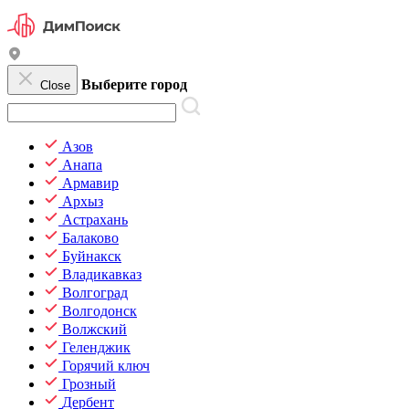
Выберите город
Close
Азов
Анапа
Армавир
Архыз
Астрахань
Балаково
Буйнакск
Владикавказ
Волгоград
Волгодонск
Волжский
Геленджик
Горячий ключ
Грозный
Дербент