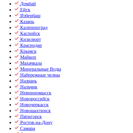
Домбай
Ейск
Избербаш
Казань
Калининград
Каспийск
Кизилюрт
Краснодар
Крымск
Майкоп
Махачкала
Минеральные Воды
Набережные челны
Назрань
Нальчик
Невинномысск
Новороссийск
Новочеркасск
Новошахтинск
Пятигорск
Ростов-на-Дону
Самара