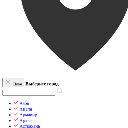
Выберите город
Close
Азов
Анапа
Армавир
Архыз
Астрахань