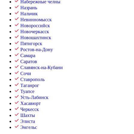
Набережные челны
Назрань
Нальчик
Невинномысск
Новороссийск
Новочеркасск
Новошахтинск
Пятигорск
Ростов-на-Дону
Самара
Саратов
Славянск-на-Кубани
Сочи
Ставрополь
Таганрог
Туапсе
Усть-Лабинск
Хасавюрт
Черкесск
Шахты
Элиста
Энгельс