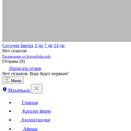
Сегодня
Завтра
3 дн
7 дн
14 дн
Нет сеансов
Расписание от kinoafisha.info
Отзывы (
0
)
Написать отзыв
Нет отзывов. Ваш будет первым!
Меню
Махачкала
Главная
Каталог фирм
Акции/скидки
Афиша