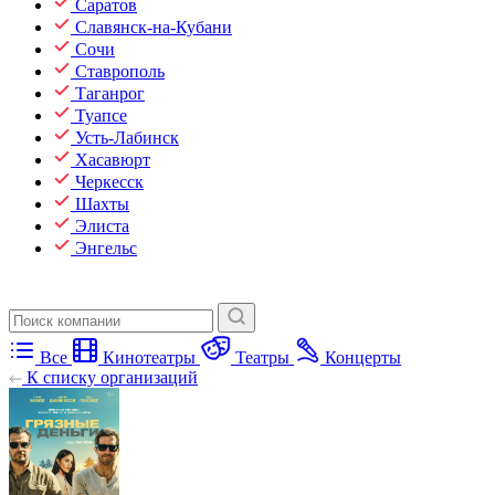
Саратов
Славянск-на-Кубани
Сочи
Ставрополь
Таганрог
Туапсе
Усть-Лабинск
Хасавюрт
Черкесск
Шахты
Элиста
Энгельс
Все
Кинотеатры
Театры
Концерты
К списку организаций