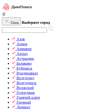
Выберите город
Close
Азов
Анапа
Армавир
Архыз
Астрахань
Балаково
Буйнакск
Владикавказ
Волгоград
Волгодонск
Волжский
Геленджик
Горячий ключ
Грозный
Дербент