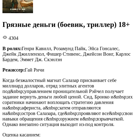
Грязные деньги (боевик, триллер) 18+
4304
В ролях:
Генри Кавилл, Розамунд Пайк, Эйса Гонсалес,
Джейк Джилленхол, Фишер Стивенс, Джейсон Вонг, Карлос
Бардем, Эммет Дж. Скэнлэн
Режиссер:
Гай Ричи
Когда безжалостный магнат Салазар присваивает себе
миллиард долларов, отряд элитных агентов
под&nbsp;управлением проницательной Рэйчел получает
задание вернуть деньги любой ценой. Сид, Бронко и&nbsp;их
соратники начинают воплощать стратегию давления
на&nbsp;афериста, а&nbsp;затем отправляются
на&nbsp;остров Салазара, где&nbsp;проявляют все&nbsp;свои
навыки обращения с&nbsp;оружием и&nbsp;взрывчаткой.
Однако внезапно ситуация выходит из-под контроля.
Оценка касанием: