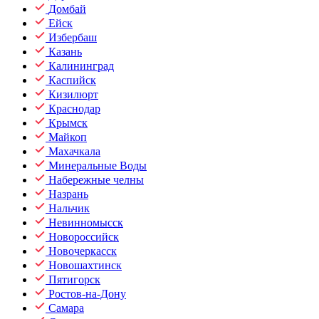
Домбай
Ейск
Избербаш
Казань
Калининград
Каспийск
Кизилюрт
Краснодар
Крымск
Майкоп
Махачкала
Минеральные Воды
Набережные челны
Назрань
Нальчик
Невинномысск
Новороссийск
Новочеркасск
Новошахтинск
Пятигорск
Ростов-на-Дону
Самара