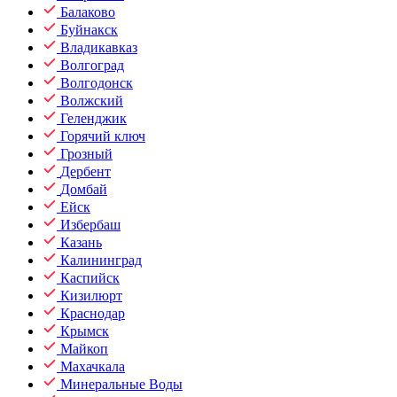
Балаково
Буйнакск
Владикавказ
Волгоград
Волгодонск
Волжский
Геленджик
Горячий ключ
Грозный
Дербент
Домбай
Ейск
Избербаш
Казань
Калининград
Каспийск
Кизилюрт
Краснодар
Крымск
Майкоп
Махачкала
Минеральные Воды