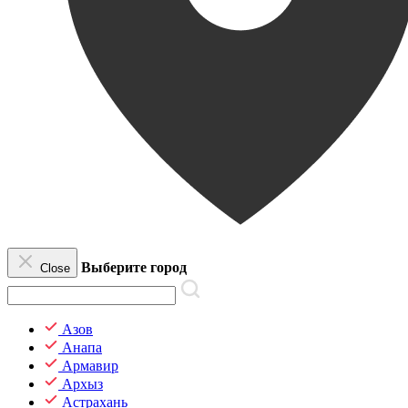
Выберите город
Close
Азов
Анапа
Армавир
Архыз
Астрахань