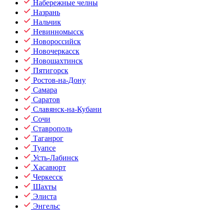
Набережные челны
Назрань
Нальчик
Невинномысск
Новороссийск
Новочеркасск
Новошахтинск
Пятигорск
Ростов-на-Дону
Самара
Саратов
Славянск-на-Кубани
Сочи
Ставрополь
Таганрог
Туапсе
Усть-Лабинск
Хасавюрт
Черкесск
Шахты
Элиста
Энгельс