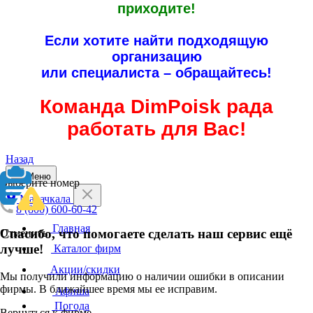
приходите!
Если хотите найти подходящую
организацию
или специалиста – обращайтесь!
Команда DimPoisk рада
работать для Вас!
Назад
Меню
Выберите номер
Махачкала
8 (800) 600-60-42
Главная
Спасибо, что помогаете сделать наш сервис ещё
Отменить
лучше!
Каталог фирм
Акции/скидки
Мы получили информацию о наличии ошибки в описании
фирмы. В ближайшее время мы ее исправим.
Афиша
Погода
Вернуться к фирме