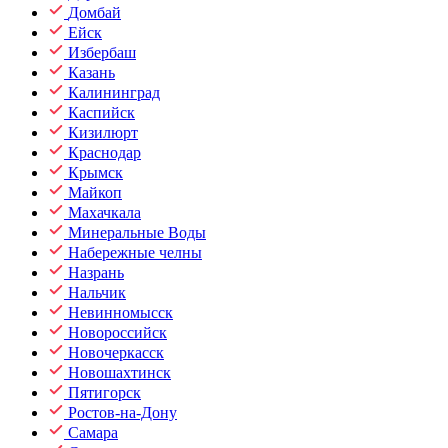
Домбай
Ейск
Избербаш
Казань
Калининград
Каспийск
Кизилюрт
Краснодар
Крымск
Майкоп
Махачкала
Минеральные Воды
Набережные челны
Назрань
Нальчик
Невинномысск
Новороссийск
Новочеркасск
Новошахтинск
Пятигорск
Ростов-на-Дону
Самара