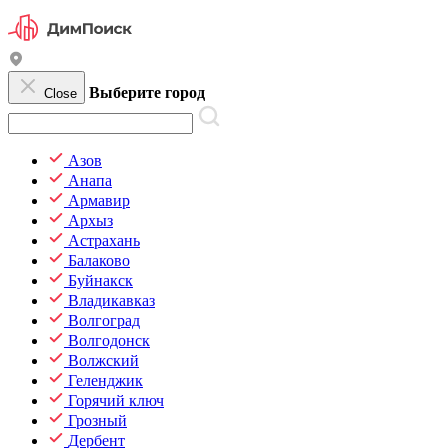
Выберите город
Close
Азов
Анапа
Армавир
Архыз
Астрахань
Балаково
Буйнакск
Владикавказ
Волгоград
Волгодонск
Волжский
Геленджик
Горячий ключ
Грозный
Дербент