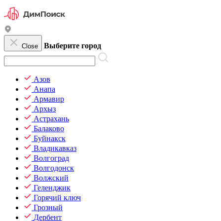
Выберите город
Close
Азов
Анапа
Армавир
Архыз
Астрахань
Балаково
Буйнакск
Владикавказ
Волгоград
Волгодонск
Волжский
Геленджик
Горячий ключ
Грозный
Дербент