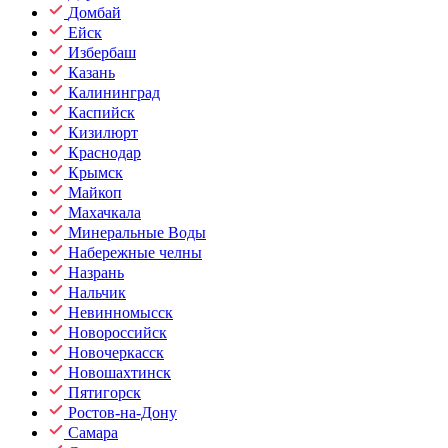
Домбай
Ейск
Избербаш
Казань
Калининград
Каспийск
Кизилюрт
Краснодар
Крымск
Майкоп
Махачкала
Минеральные Воды
Набережные челны
Назрань
Нальчик
Невинномысск
Новороссийск
Новочеркасск
Новошахтинск
Пятигорск
Ростов-на-Дону
Самара