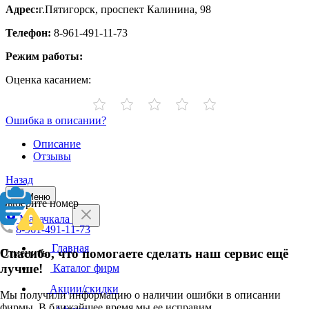
Адрес:
г.Пятигорск, проспект Калинина, 98
Телефон:
8-961-491-11-73
Режим работы:
Оценка касанием:
Ошибка в описании?
Описание
Отзывы
Назад
Меню
Выберите номер
Махачкала
8-961-491-11-73
Главная
Спасибо, что помогаете сделать наш сервис ещё
Отменить
лучше!
Каталог фирм
Акции/скидки
Мы получили информацию о наличии ошибки в описании
фирмы. В ближайшее время мы ее исправим.