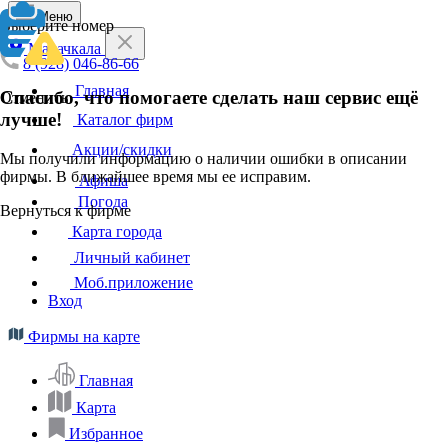
Меню
Выберите номер
Махачкала
8 (928) 046-86-66
Главная
Спасибо, что помогаете сделать наш сервис ещё
Отменить
лучше!
Каталог фирм
Акции/скидки
Мы получили информацию о наличии ошибки в описании
фирмы. В ближайшее время мы ее исправим.
Афиша
Погода
Вернуться к фирме
Карта города
Личный кабинет
Моб.приложение
Вход
Фирмы на карте
Главная
Карта
Избранное