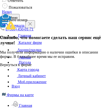
Ответить
Пожаловаться
Назад
Меню
Выберите номер
Махачкала
8 (906) 450-01-71
Главная
Спасибо, что помогаете сделать наш сервис ещё
Отменить
лучше!
Каталог фирм
Акции/скидки
Мы получили информацию о наличии ошибки в описании
фирмы. В ближайшее время мы ее исправим.
Афиша
Погода
Вернуться к фирме
Карта города
Личный кабинет
Моб.приложение
Вход
Фирмы на карте
Главная