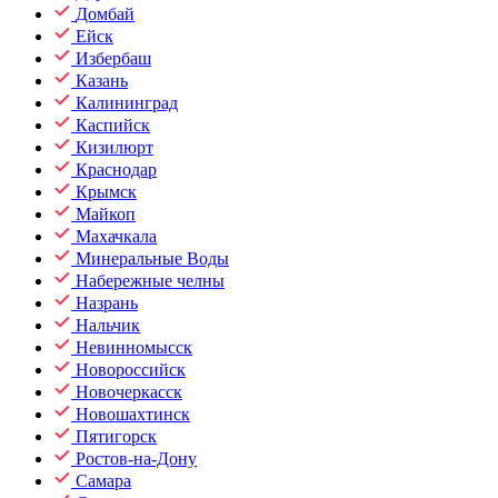
Домбай
Ейск
Избербаш
Казань
Калининград
Каспийск
Кизилюрт
Краснодар
Крымск
Майкоп
Махачкала
Минеральные Воды
Набережные челны
Назрань
Нальчик
Невинномысск
Новороссийск
Новочеркасск
Новошахтинск
Пятигорск
Ростов-на-Дону
Самара