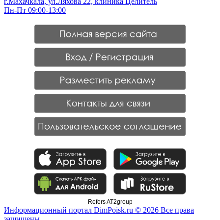
г.Махачкала, ул.Ляхова 22, клиника Целитель
Пн-Пт 09:00-13:00
Refers AT2group
Информационный портал DimPoisk.ru © 2026 Все права
защищены