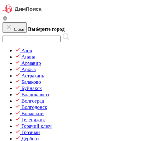
Выберите город
Close
Азов
Анапа
Армавир
Архыз
Астрахань
Балаково
Буйнакск
Владикавказ
Волгоград
Волгодонск
Волжский
Геленджик
Горячий ключ
Грозный
Дербент