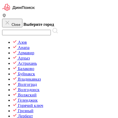
Выберите город
Close
Азов
Анапа
Армавир
Архыз
Астрахань
Балаково
Буйнакск
Владикавказ
Волгоград
Волгодонск
Волжский
Геленджик
Горячий ключ
Грозный
Дербент