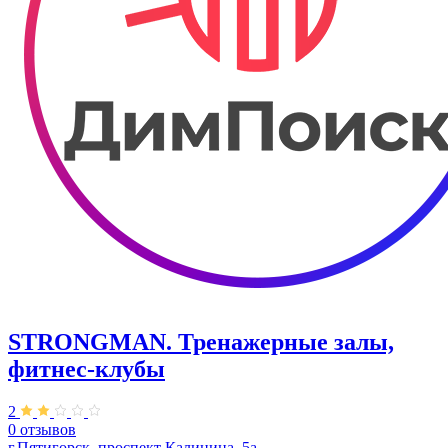
STRONGMAN. Тренажерные залы,
фитнес-клубы
2
0 отзывов
г.Пятигорск, проспект Калинина, 5а