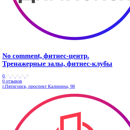
No comment, фитнес-центр.
Тренажерные залы, фитнес-клубы
0
0 отзывов
г.Пятигорск, проспект Калинина, 98