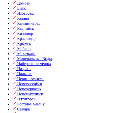
Домбай
Ейск
Избербаш
Казань
Калининград
Каспийск
Кизилюрт
Краснодар
Крымск
Майкоп
Махачкала
Минеральные Воды
Набережные челны
Назрань
Нальчик
Невинномысск
Новороссийск
Новочеркасск
Новошахтинск
Пятигорск
Ростов-на-Дону
Самара