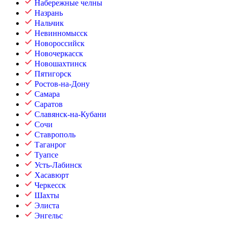
Набережные челны
Назрань
Нальчик
Невинномысск
Новороссийск
Новочеркасск
Новошахтинск
Пятигорск
Ростов-на-Дону
Самара
Саратов
Славянск-на-Кубани
Сочи
Ставрополь
Таганрог
Туапсе
Усть-Лабинск
Хасавюрт
Черкесск
Шахты
Элиста
Энгельс