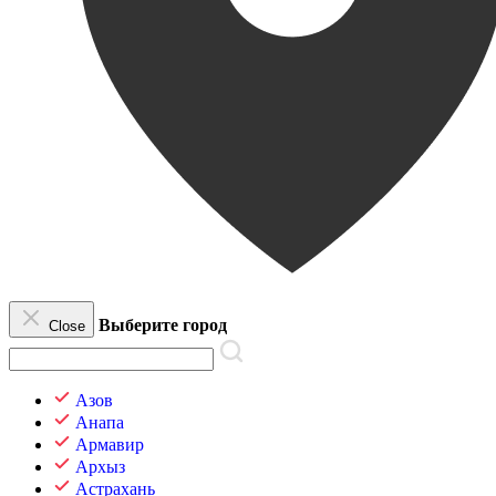
Выберите город
Close
Азов
Анапа
Армавир
Архыз
Астрахань